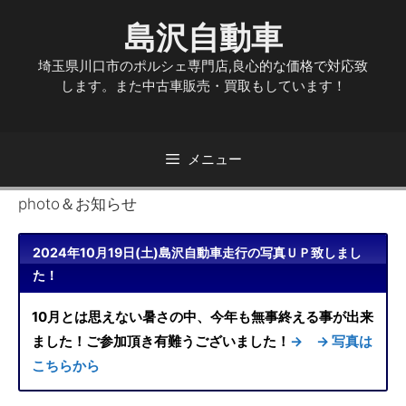
コ
島沢自動車
ン
テ
埼玉県川口市のポルシェ専門店,良心的な価格で対応致
ン
します。また中古車販売・買取もしています！
ツ
へ
ス
キ
メニュー
ッ
プ
photo＆お知らせ
2024年10月19日(土)島沢自動車走行の写真ＵＰ致しまし
た！
10月とは思えない暑さの中、今年も無事終える事が出来
ました！ご参加頂き有難うございました！
→ → 写真は
こちらから