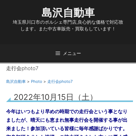
コ
島沢自動車
ン
テ
埼玉県川口市のポルシェ専門店,良心的な価格で対応致
ン
します。また中古車販売・買取もしています！
ツ
へ
ス
キ
メニュー
ッ
プ
走行会photo7
島沢自動車
>
Photo
>
走行会photo7
2022年10月15日（土）
今年はいつもより早めの時期での走行会という事となり
ましたが、晴天にも恵まれ無事走行会を開催する事が出
来ました！参加頂いている皆様に毎年感謝ばかりです。