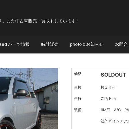
す。また中古車販売・買取もしています！
sed パーツ情報
時計販売
photo＆お知らせ
お問合
価格
SOLDOUT
車検
検２年付
走行
7.1万Ｋｍ
装備
6M/T A/C P
社外15インチ