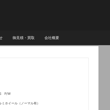
せ
御見積・買取
会社概要
/S P/W
アルミホイール（ノーマル有）