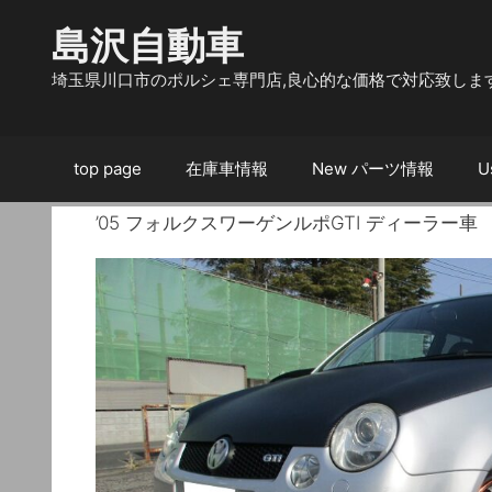
コ
島沢自動車
ン
テ
埼玉県川口市のポルシェ専門店,良心的な価格で対応致しま
ン
ツ
へ
ス
top page
在庫車情報
New パーツ情報
U
キ
ッ
’05 フォルクスワーゲンルポGTI ディーラー車
プ